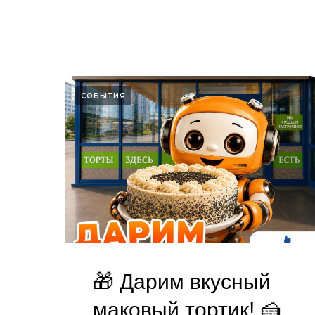
СОБЫТИЯ
🎁 Дарим вкусный
маковый тортик! 🍰