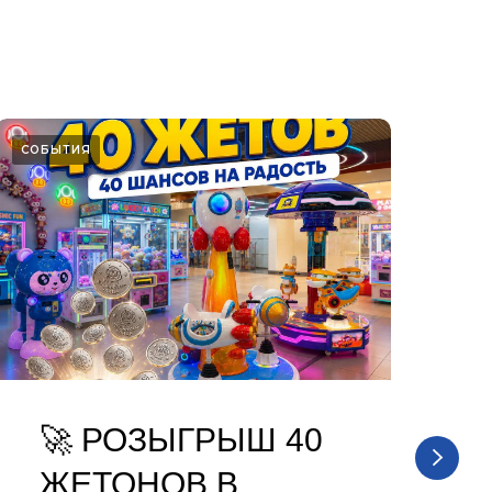
СОБЫТИЯ
СОБ
🚀 РОЗЫГРЫШ 40
ЖЕТОНОВ В