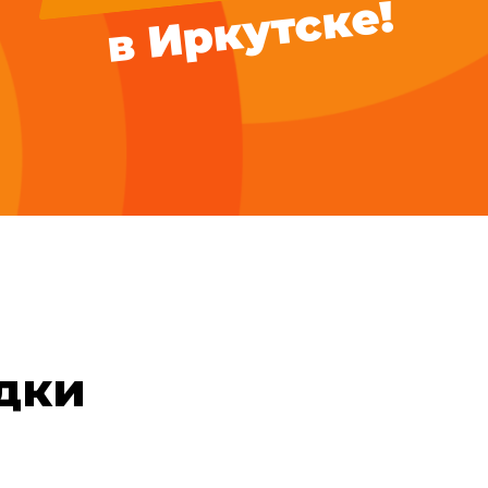
в Иркутске!
дки