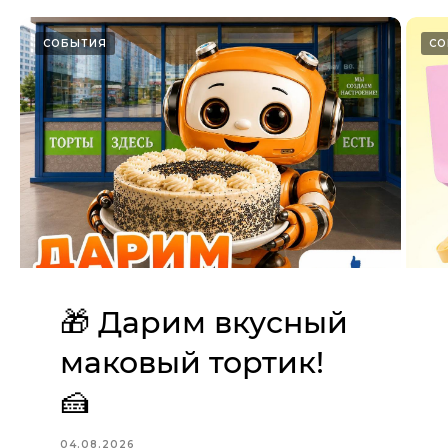
СОБЫТИЯ
СО
🎁 Дарим вкусный
маковый тортик!
🍰
04.08.2026