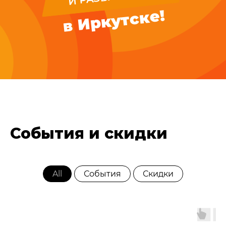
в Иркутске!
События и скидки
All
События
Скидки