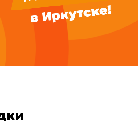
в Иркутске!
дки